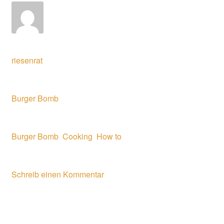
Geschrieben von
riesenrat
Veröffentlicht in
Burger Bomb
Verschlagwortet
Burger Bomb
,
Cooking
,
How to
Kommentare
Schreib einen Kommentar
[vc_row][vc_column][vc_column_text]The best Nuggets
for your Hungry Fingers: try Our special spicy Chicken