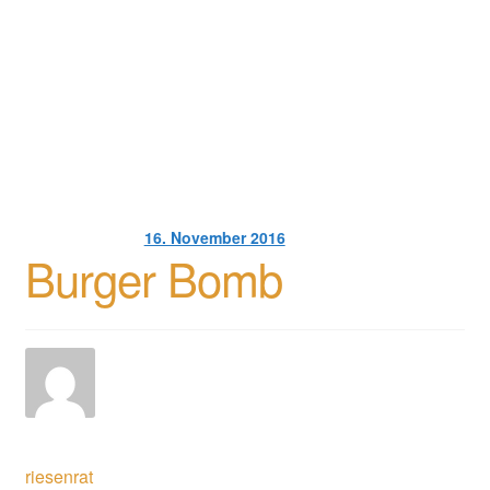
montes, nascetur ridiculus mus.
Donec ac ante risus
.
Sed euismod tortor id ultricies dignissim. Nam quis
efficitur augue, sed interdum ex.
Curabitur sodales
diam sit amet ante vulputate, at pharetra orci cursus.
[/vc_column_text][/vc_column][/vc_row]
Veröffentlicht am
16. November 2016
Burger Bomb
Geschrieben von
riesenrat