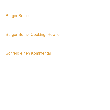
Veröffentlicht in
Burger Bomb
Verschlagwortet
Burger Bomb
,
Cooking
,
How to
Kommentare
Schreib einen Kommentar
[vc_row][vc_column][vc_column_text]The best Nuggets
for your Hungry Fingers: try Our special spicy Chicken
Nuggets and Droooooool!
This is a
Generic Text
that you can write. Your Article
has to be
easily readable
, it has to offer
good and
complete informations
. You can Use your blog as a place
where you can get instructions for
cooking several